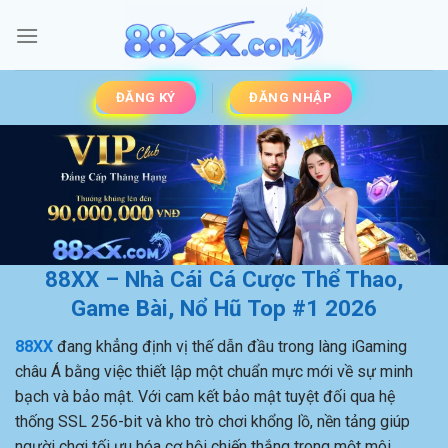
Chuyển
đến
nội
dung
ĐĂNG KÝ
ĐĂNG NHẬP
88XX – Nhà Cái Cá Cược Thể Thao,
Game Bài, Nổ Hũ Top #1 2026
88XX
đang khẳng định vị thế dẫn đầu trong làng iGaming
châu Á bằng việc thiết lập một chuẩn mực mới về sự minh
bạch và bảo mật. Với cam kết bảo mật tuyệt đối qua hệ
thống SSL 256-bit và kho trò chơi khổng lồ, nền tảng giúp
người chơi tối ưu hóa cơ hội chiến thắng trong một môi