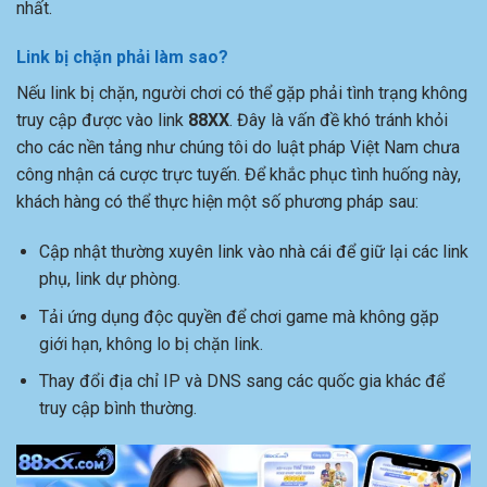
nhất.
Link bị chặn phải làm sao?
Nếu link bị chặn, người chơi có thể gặp phải tình trạng không
truy cập được vào link
88XX
. Đây là vấn đề khó tránh khỏi
cho các nền tảng như chúng tôi do luật pháp Việt Nam chưa
công nhận cá cược trực tuyến. Để khắc phục tình huống này,
khách hàng có thể thực hiện một số phương pháp sau:
Cập nhật thường xuyên link vào nhà cái để giữ lại các link
phụ, link dự phòng.
Tải ứng dụng độc quyền để chơi game mà không gặp
giới hạn, không lo bị chặn link.
Thay đổi địa chỉ IP và DNS sang các quốc gia khác để
truy cập bình thường.