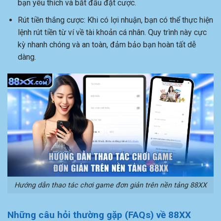
bạn yêu thích và bắt đầu đặt cược.
Rút tiền thắng cược: Khi có lợi nhuận, bạn có thể thực hiện
lệnh rút tiền từ ví về tài khoản cá nhân. Quy trình này cực
kỳ nhanh chóng và an toàn, đảm bảo bạn hoàn tất dễ
dàng.
Hướng dẫn thao tác chơi game đơn giản trên nền tảng 88XX
Những câu hỏi thường gặp (FAQs) về 88XX