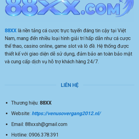
88XX
là nền tảng cá cược trực tuyến đáng tin cậy tại Việt
Nam, mang đến nhiều loại hình giải trí hấp dẫn như cá cược
thể thao, casino online, game slot và lô đề. Hệ thống được
thiết kế với giao diện dễ sử dụng, đảm bảo an toàn bảo mật
và cung cấp dịch vụ hỗ trợ khách hàng 24/7.
LIÊN HỆ
Thương hiệu:
88XX
Website:
https://venusovergang2012.nl/
Email:
88xxsh@gmail.com
Hotline:
0906.378.391