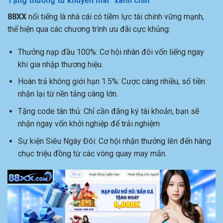
Tặng thưởng từ khuyến mãi “xanh chín”
88XX
nổi tiếng là nhà cái có tiềm lực tài chính vững mạnh,
thể hiện qua các chương trình ưu đãi cực khủng:
Thưởng nạp đầu 100%: Cơ hội nhân đôi vốn liếng ngay
khi gia nhập thương hiệu.
Hoàn trả không giới hạn 1.5%: Cược càng nhiều, số tiền
nhận lại từ nền tảng càng lớn.
Tặng code tân thủ: Chỉ cần đăng ký tài khoản, bạn sẽ
nhận ngay vốn khởi nghiệp để trải nghiệm.
Sự kiện Siêu Ngày Đôi: Cơ hội nhận thưởng lên đến hàng
chục triệu đồng từ các vòng quay may mắn.