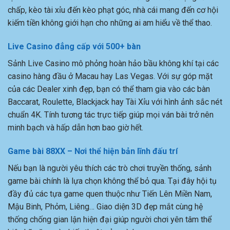
chấp, kèo tài xỉu đến kèo phạt góc, nhà cái mang đến cơ hội
kiếm tiền không giới hạn cho những ai am hiểu về thể thao.
Live Casino đẳng cấp với 500+ bàn
Sảnh Live Casino mô phỏng hoàn hảo bầu không khí tại các
casino hàng đầu ở Macau hay Las Vegas. Với sự góp mặt
của các Dealer xinh đẹp, bạn có thể tham gia vào các bàn
Baccarat, Roulette, Blackjack hay Tài Xỉu với hình ảnh sắc nét
chuẩn 4K. Tính tương tác trực tiếp giúp mọi ván bài trở nên
minh bạch và hấp dẫn hơn bao giờ hết.
Game bài 88XX – Nơi thể hiện bản lĩnh đấu trí
Nếu bạn là người yêu thích các trò chơi truyền thống, sảnh
game bài chính là lựa chọn không thể bỏ qua. Tại đây hội tụ
đầy đủ các tựa game quen thuộc như Tiến Lên Miền Nam,
Mậu Binh, Phỏm, Liêng… Giao diện 3D đẹp mắt cùng hệ
thống chống gian lận hiện đại giúp người chơi yên tâm thể