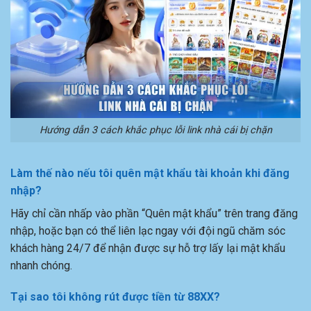
Hướng dẫn 3 cách khắc phục lỗi link nhà cái bị chặn
Làm thế nào nếu tôi quên mật khẩu tài khoản khi đăng
nhập?
Hãy chỉ cần nhấp vào phần “Quên mật khẩu” trên trang đăng
nhập, hoặc bạn có thể liên lạc ngay với đội ngũ chăm sóc
khách hàng 24/7 để nhận được sự hỗ trợ lấy lại mật khẩu
nhanh chóng.
Tại sao tôi không rút được tiền từ 88XX?